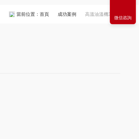
當前位置：
首頁
成功案例
高溫油溫機350度
微信咨詢