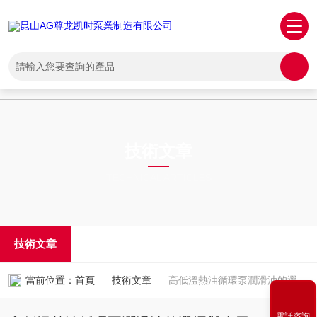
AG尊龙凯时
技術文章
TECHNICAL ARTICLES
技術文章
當前位置：
首頁
技術文章
高低溫熱油循環泵潤滑油的選擇與應用
電話咨詢